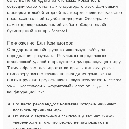
связь является одним из ключевых моментов в
сотрудничестве клиента и оператора ставок. Важнейшим
фактором в любой игорной платформе является качество
профессиональной службы поддержки. Это одна из
самых проверяемых частей любого обзора онлайн
букмекерской конторы Mostbet.
Приложение Для Компьютера
Стандартная онлайн рулетка использует RGN для
определения результата. Результаты определяются
фактической удачей в присутствии дилера, ведущего игру.
Таким образом, для игроков, которые хотят окунуться в
атмосферу живого казино, не выходя из дома, живая
онлайн рулетка предоставляет такую возможность. Burning
Wins — классический «фруктовый» слот от Playson с
конфигурацией 3×3.
Его часто рекомендуют новичкам, которые начинают
постигать принципы игры.
Но даже с зеркальными ссылками у вас нет 100%-ой
уверенности в том, что ресурс не заблокируют в
любой момент.