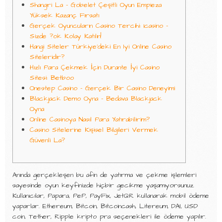
Shangri La – Gobelet Çeşitli Oyun Empieza
Yüksek Kazanç Fırsatı
Gerçek Oyuncuların Casino Tercihi: 1casino –
Sizde ?ok Kolay Katılın!
Hangi Siteler Türkiye’deki En Iyi Online Casino
Siteleridir?
Hızlı Para Çekmek İçin Durante İyi Casino
Sitesi: Betboo
Onestep Casino – Gerçek Bir Casino Deneyimi
Blackjack Demo Oyna – Bedava Blackjack
Oyna
Online Casinoya Nasıl Para Yatırabilirim?
Casino Sitelerine Kişisel Bilgileri Vermek
Güvenli La?
Anında gerçekleşen bu afin de yatırma ve çekme işlemleri
sayesinde oyun keyfinizde hiçbir gecikme yaşamıyorsunuz.
Kullanıcılar, Papara, PeP, PayFix, JetQR kullanarak mobil ödeme
yaparlar. Ethereum, Bitcoin, Bitcoincash, Litereum, DAI, USD
coin, Tether, Ripple kripto pra seçenekleri ile ödeme yapılır.