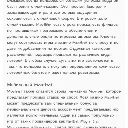
Блэкджек всегда пользовался большим успехом, когда он
был принят онлайн-казино. Это простая, быстрая и
захватывающая игра, и все острые ощущения
сохраняются в онлайновой форме. В игровом зале
онлайн-казино MostBet есть строка поиска, есть фильтры
по поставщикам программного обеспечения и
дополнительные опции по игровым автоматам. Клиенты
могут сортировать игры в казино Mostbet по спросу и по
дате их добавления на портал. Отдельная категория
развлечений, подразделяющаяся на различные виды
лотерей. В любом случае, суть этих игр заключается в
том, что пользователь покупает определенное количество
лотерейных билетов и ждет начала розыгрыша.
Мобильный Mostbet
Mostbet также славится своим live-казино Mostbet, которое
предлагает помимо ставок на спорт. Хотя казино Mostbet
может предложить вам специальный бонус за
первоначальный депозит, ассортимент предлагаемых игр
является исключительным. Одни из самых популярных
игр от таких провайдеров, как NetEnt, Play n Go,
Microgaming и Novomatic, среди прочих, лицензированы и