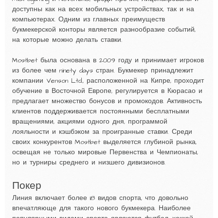
доступны как на всех мобильных устройствах, так и на
компьютерах. Одним из главных преимуществ
букмекерской конторы является разнообразие событий,
на которые можно делать ставки.
Mostbet была основана в 2009 году и принимает игроков
из более чем ninety days стран. Букмекер принадлежит
компании Venson Ltd., расположенной на Кипре, проходит
обучение в Восточной Европе, регулируется в Кюрасао и
предлагает множество бонусов и промокодов. Активность
клиентов поддерживается постоянными бесплатными
вращениями, акциями одного дня, программой
лояльности и кэшбэком за проигранные ставки. Среди
своих конкурентов Mostbet выделяется глубиной рынка,
освещая не только мировые Первенства и Чемпионаты,
но и турниры среднего и низшего дивизионов.
Покер
Линия включает более 18 видов спорта, что довольно
впечатляюще для такого нового букмекера. Наиболее