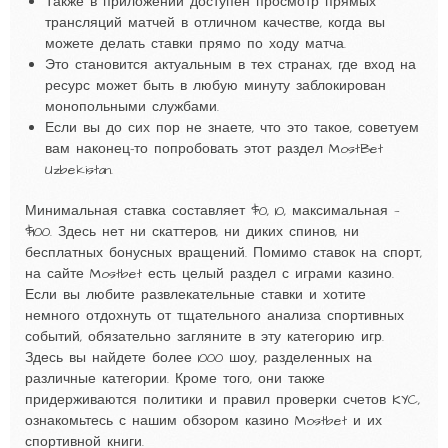
Также в приложении доступен просмотр прямых
трансляций матчей в отличном качестве, когда вы
можете делать ставки прямо по ходу матча.
Это становится актуальным в тех странах, где вход на
ресурс может быть в любую минуту заблокирован
монопольными службами.
Если вы до сих пор не знаете, что это такое, советуем
вам наконец-то попробовать этот раздел MostBet
Uzbekistan.
Минимальная ставка составляет $0, 10, максимальная —
$100. Здесь нет ни скаттеров, ни диких спинов, ни
бесплатных бонусных вращений. Помимо ставок на спорт,
на сайте Mostbet есть целый раздел с играми казино.
Если вы любите развлекательные ставки и хотите
немного отдохнуть от тщательного анализа спортивных
событий, обязательно загляните в эту категорию игр.
Здесь вы найдете более 1000 шоу, разделенных на
различные категории. Кроме того, они также
придерживаются политики и правил проверки счетов KYC,
ознакомьтесь с нашим обзором казино Mostbet и их
спортивной книги.