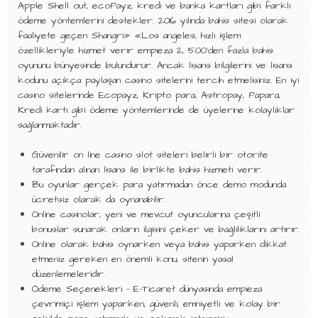
Apple Shell out, ecoPayz, kredi ve banka kartları gibi farklı
ödeme yöntemlerini destekler. 2016 yılında bahis sitesi olarak
faaliyete geçen Shangri» «Los angeles, hızlı işlem
özellikleriyle hizmet verir empieza 2, 500’den fazla bahis
oyununu bünyesinde bulundurur. Ancak lisans bilgilerini ve lisans
kodunu açıkça paylaşan casino sitelerini tercih etmelisiniz. En iyi
casino sitelerinde Ecopayz, Kripto para, Astropay, Papara,
Kredi kartı gibi ödeme yöntemlerinde de üyelerine kolaylıklar
sağlanmaktadır.
Güvenilir on line casino slot siteleri belirli bir otorite
tarafından alınan lisans ile birlikte bahis hizmeti verir.
Bu oyunlar gerçek para yatırmadan önce demo modunda
ücretsiz olarak da oynanabilir.
Online casinolar, yeni ve mevcut oyuncularına çeşitli
bonuslar sunarak onların ilgisini çeker ve bağlılıklarını artırır.
Online olarak bahis oynarken veya bahis yaparken dikkat
etmeniz gereken en önemli konu, sitenin yasal
düzenlemeleridir.
Ödeme Seçenekleri – E-Ticaret dünyasında empieza
çevrimiçi işlem yaparken, güvenli, emniyetli ve kolay bir