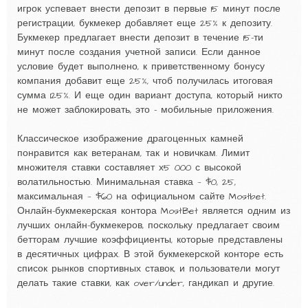
игрок успевает внести депозит в первые 15 минут после
регистрации, букмекер добавляет еще 25% к депозиту.
Букмекер предлагает внести депозит в течение 15-ти
минут после создания учетной записи. Если данное
условие будет выполнено, к приветственному бонусу
компания добавит еще 25%, чтоб получилась итоговая
сумма 125%. И еще один вариант доступа, который никто
не может заблокировать, это – мобильные приложения.
Классическое изображение драгоценных камней
понравится как ветеранам, так и новичкам. Лимит
множителя ставки составляет х5 000 с высокой
волатильностью. Минимальная ставка — $0, 25,
максимальная — $60 на официальном сайте Mostbet.
Онлайн-букмекерская контора MostBet является одним из
лучших онлайн-букмекеров, поскольку предлагает своим
бетторам лучшие коэффициенты, которые представлены
в десятичных цифрах. В этой букмекерской конторе есть
список рынков спортивных ставок, и пользователи могут
делать такие ставки, как over/under, гандикап и другие.