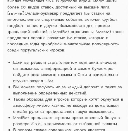
выплат составляет 95%. В футболе игроки могут найти
более 85 видов ставок, доступных на высшие лиги.
[newline]Онлайн-букмекер предлагает live ставки на
многочисленные спортивные события, включая футбол,
гандбол, теннис и другие. Возможности для прямых
трансляций событий в MostBet ограничены. Mostbet также
предлагает хорошо развитые live-ставки, которые в
последние годы приобрели значительную популярность
среди португальских игроков.
Если вы решили стать клиентом компании, вначале
ознакомьтесь с информацией о самом букмекере,
найдите независимые отзывы в Сети и внимательно
изучите раздел FAQ.
Вы можете получать их за каждый депозит, а также за
выполнение определенных действий.
Таким образом, для игроков, которые хотят окунуться в
атмосферу живого казино, не выходя из дома, живая
онлайн рулетка предоставляет такую возможность.
MostBet предлагает игрокам приветственный бонус в
размере €300, в зависимости от выбранной валюты.
В первом случае соперником игрока является