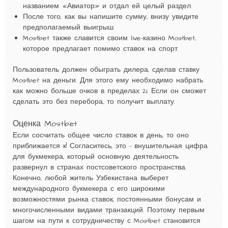
названием «Авиатор» и отдал ей целый раздел.
После того, как вы напишите сумму, внизу увидите
предполагаемый выигрыш.
Mostbet также славится своим live-казино Mostbet,
которое предлагает помимо ставок на спорт.
Пользователь должен обыграть дилера, сделав ставку
Mostbet на деньги. Для этого ему необходимо набрать
как можно больше очков в пределах 21. Если он сможет
сделать это без перебора, то получит выплату.
Оценка Mostbet
Если сосчитать общее число ставок в день, то оно
приближается к! Согласитесь, это – внушительная цифра
для букмекера, который основную деятельность
развернул в странах постсоветского пространства.
Конечно, любой житель Узбекистана выберет
международного букмекера с его широкими
возможностями рынка ставок, постоянными бонусам и
многочисленными видами транзакций. Поэтому первым
шагом на пути к сотрудничеству с Mostbet становится