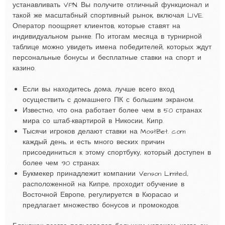
устанавливать VPN. Вы получите отличный функционал и
такой же масштабный спортивный рынок, включая LIVE.
Оператор поощряет клиентов, которые ставят на
индивидуальном рынке. По итогам месяца в турнирной
таблице можно увидеть имена победителей, которых ждут
персональные бонусы и бесплатные ставки на спорт и
казино.
Если вы находитесь дома, лучше всего вход
осуществить с домашнего ПК с большим экраном.
Известно, что она работает более чем в 50 странах
мира со штаб-квартирой в Никосии, Кипр.
Тысячи игроков делают ставки на MostBet. com
каждый день, и есть много веских причин
присоединиться к этому спортбуку, который доступен в
более чем 90 странах.
Букмекер принадлежит компании Venson Limited.,
расположенной на Кипре, проходит обучение в
Восточной Европе, регулируется в Кюрасао и
предлагает множество бонусов и промокодов.