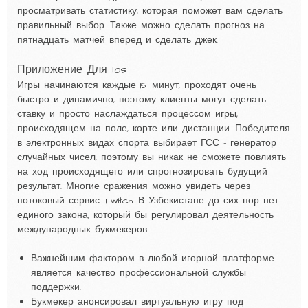
просматривать статистику, которая поможет вам сделать
правильный выбор. Также можно сделать прогноз на
пятнадцать матчей вперед и сделать джек.
Приложение Для Ios
Игры начинаются каждые 15 минут, проходят очень
быстро и динамично, поэтому клиенты могут сделать
ставку и просто наслаждаться процессом игры,
происходящем на поле, корте или дистанции. Победителя
в электронных видах спорта выбирает ГСС – генератор
случайных чисел, поэтому вы никак не сможете повлиять
на ход происходящего или спрогнозировать будущий
результат. Многие сражения можно увидеть через
потоковый сервис Twitch. В Узбекистане до сих пор нет
единого закона, который бы регулировал деятельность
международных букмекеров.
Важнейшим фактором в любой игорной платформе
является качество профессиональной службы
поддержки.
Букмекер анонсировал виртуальную игру под