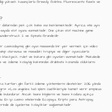
irdiği yüksek kazançlarla Greedy Goblins, Fluorescents Reels ve
i?
 dallarından pek çok bahis sizi beklemektedir. Ayrıca, site aynı
 sayıda slot oyunu sunmaktadır. Öne çıkan slot machine game
hunderstruck 2 ve Spinata Grande’dir.
bir casinodaymış gibi oyun masasında bir yer vermek için video
ye sahip olursunuz ve masadaki krupiye ve diğer oyuncularla
ino blackjack, rulet ve bakara gibi oyunları sunmaktadır. Makalede
nus ve ödeme kolaylığı bakımından drabbats konumda olduklarını
r
a kartları gibi farklı ödeme yöntemlerini destekler. 2016 yılında
gri» «Los angeles, hızlı işlem özellikleriyle hizmet verir empieza
 bulundurur. Ancak lisans bilgilerini ve lisans kodunu açıkça
iniz. En iyi casino sitelerinde Ecopayz, Kripto para, Astropay,
rinde de üyelerine kolaylıklar sağlanmaktadır.