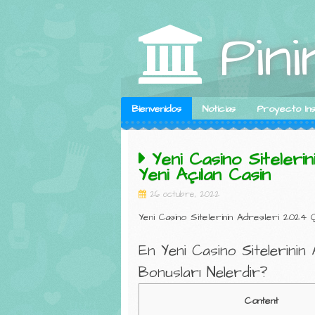
Skip
to
Pin
content
Bienvenidos
Noticias
Proyecto Inst
Yeni Casino Siteleri
Yeni Açılan Casin
26 octubre, 2022
Yeni Casino Sitelerinin Adresleri 2024 Ç
En Yeni Casino Sitelerinin
Bonusları Nelerdir?
Content