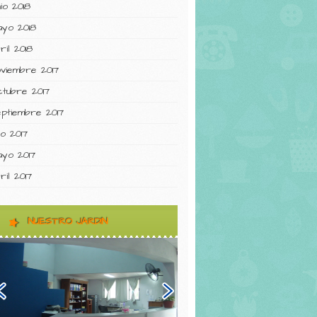
nio 2018
ayo 2018
ril 2018
oviembre 2017
ctubre 2017
eptiembre 2017
lio 2017
ayo 2017
ril 2017
NUESTRO JARDIN