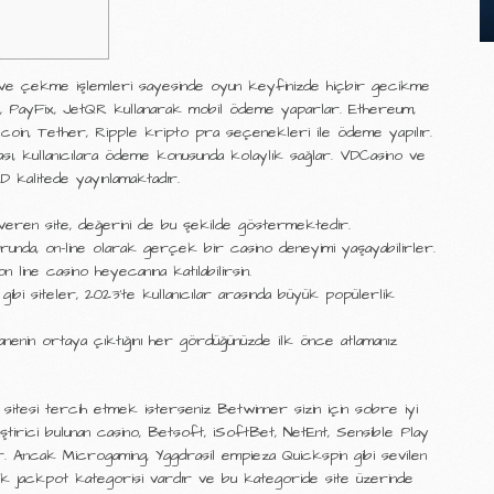
 ve çekme işlemleri sayesinde oyun keyfinizde hiçbir gecikme
eP, PayFix, JetQR kullanarak mobil ödeme yaparlar. Ethereum,
 coin, Tether, Ripple kripto pra seçenekleri ile ödeme yapılır.
ı, kullanıcılara ödeme konusunda kolaylık sağlar. VDCasino ve
D kalitede yayınlamaktadır.
veren site, değerini de bu şekilde göstermektedir.
orunda, on-line olarak gerçek bir casino deneyimi yaşayabilirler.
n line casino heyecanına katılabilirsin.
bi siteler, 2023’te kullanıcılar arasında büyük popülerlik
nenin ortaya çıktığını her gördüğünüzde ilk önce atlamanız
sitesi tercih etmek isterseniz Betwinner sizin için sobre iyi
iştirici bulunan casino, Betsoft, iSoftBet, NetEnt, Sensible Play
r. Ancak Microgaming, Yggdrasil empieza Quickspin gibi sevilen
 jackpot kategorisi vardır ve bu kategoride site üzerinde