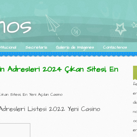
inos
itucional
Secretaría
Galería de Imágenes
Contáctenos
nin Adresleri 2024 Çıkan Sitesi, En
f
e
ıkan Sitesi, En Yeni Açılan Casino
d
 Adresleri Listesi 2022 Yeni Casino
n
o
e