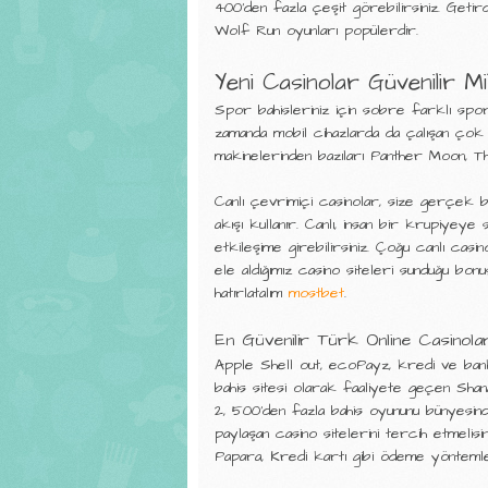
400’den fazla çeşit görebilirsiniz. Get
Wolf Run oyunları popülerdir.
Yeni Casinolar Güvenilir M
Spor bahisleriniz için sobre farklı spor
zamanda mobil cihazlarda da çalışan çok
makinelerinden bazıları Panther Moon, T
Canlı çevrimiçi casinolar, size gerçek 
akışı kullanır. Canlı, insan bir krupiye
etkileşime girebilirsiniz. Çoğu canlı cas
ele aldığımız casino siteleri sunduğu bo
hatırlatalım
mostbet
.
En Güvenilir Türk Online Casinola
Apple Shell out, ecoPayz, kredi ve bank
bahis sitesi olarak faaliyete geçen Shan
2, 500’den fazla bahis oyununu bünyesinde
paylaşan casino sitelerini tercih etmelis
Papara, Kredi kartı gibi ödeme yöntemle