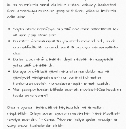
bu da on minlərlə manat ola bilər. Futbol, ​​xokkey, basketbol
üzrə statistikaya mərclər geniş xətt üzrə, yüksək limitlərlə
edilə bilər.
Saytın intuitiv interfeysi müxtəlif növ idman mərclərinə tez
və asan çıxışı təmin edir.
Bu mərc formatı nisbətən yaxınlarda mövcud oldu, bu da
onun istifadəçilər arasında sürətlə populyarlaşmasınasəbəb
oldu.
Bunlar çox mənfi cəhətlər deyil, rəqiblərlə müqayisədə
yalnız zəif cəhətlərdir.
Buraya profilinizdə şəxsi məlumatlarınızı doldurmaq və
şəxsiyyət vəsiqənizin elektron surətini bukmeker
kontorunun dəstək komandasına təqdim etmək daxildir.
Mən passportumdan istifadə edərək mostbet-90az hesabımı
təsdiq etməliyəmmi?
Onların oyunları əyləncəli və həyəcanlıdır və əmsalları
rəqabətlidir. Onlayn qumar oyunlarını sevən hər kəsə Mostbet-i
tövsiyə edərdim. ” – Camal. “Mostbet indiyə qədər sınadığım ən
yaxşı onlayn kazinolardan biridir.