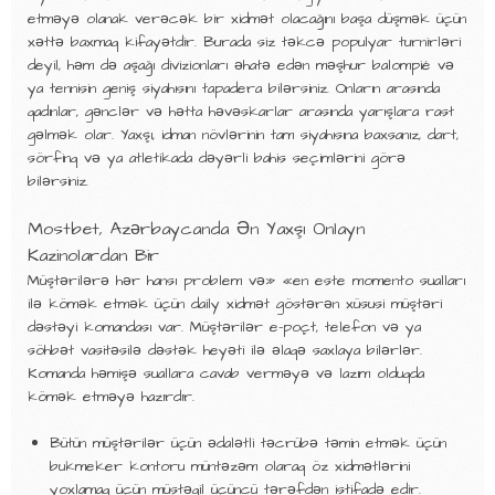
etməyə olanak verəcək bir xidmət olacağını başa düşmək üçün
xəttə baxmaq kifayətdir. Burada siz təkcə populyar turnirləri
deyil, həm də aşağı divizionları əhatə edən məşhur balompié və
ya tennisin geniş siyahısını tapadera bilərsiniz. Onların arasında
qadınlar, gənclər və hətta həvəskarlar arasında yarışlara rast
gəlmək olar. Yaxşı, idman növlərinin tam siyahısına baxsanız, dart,
sörfinq və ya atletikada dəyərli bahis seçimlərini görə
bilərsiniz.
Mostbet, Azərbaycanda Ən Yaxşı Onlayn
Kazinolardan Bir
Müştərilərə hər hansı problem və» «en este momento sualları
ilə kömək etmək üçün daily xidmət göstərən xüsusi müştəri
dəstəyi komandası var. Müştərilər e-poçt, telefon və ya
söhbət vasitəsilə dəstək heyəti ilə əlaqə saxlaya bilərlər.
Komanda həmişə suallara cavab verməyə və lazım olduqda
kömək etməyə hazırdır.
Bütün müştərilər üçün ədalətli təcrübə təmin etmək üçün
bukmeker kontoru müntəzəm olaraq öz xidmətlərini
yoxlamaq üçün müstəqil üçüncü tərəfdən istifadə edir.