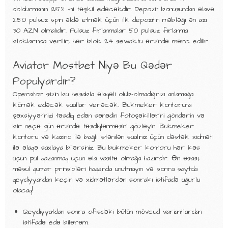
doldurmanın 125% -ni təşkil edəcəkdir. Depozit bonusundan əlavə
250 pulsuz spin əldə etmək üçün ilk depozitin məbləği ən azı
30 AZN olmalıdır. Pulsuz fırlanmalar 50 pulsuz fırlanma
bloklarında verilir, hər blok 24 sewaktu ərzində mərc edilir.
Aviator Mostbet Niyə Bu Qədər
Populyardır?
Operator sizin bu hesabla əlaqəli olub-olmadığınızı anlamağa
kömək edəcək suallar verəcək. Bukmeker kontoruna
şəxsiyyətinizi təsdiq edən sənədin fotoşəkillərini göndərin və
bir neçə gün ərzində təsdiqlənməsini gözləyin. Bukmeker
kontoru və kazino ilə bağlı istənilən sualınız üçün dəstək xidməti
ilə əlaqə saxlaya bilərsiniz. Bu bukmeker kontoru hər kəs
üçün pul qazanmaq üçün əla vasitə olmağa hazırdır. Ən əsası,
məsul qumar prinsipləri haqqında unutmayın və sonra saytda
qeydiyyatdan keçin və xidmətlərdən sonrakı istifadə uğurlu
olacaq!
Qeydiyyatdan sonra ofisdəki bütün mövcud variantlardan
istifadə edə bilərəm.