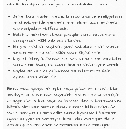
gətirən ən məşhur strategiyalardan biri ənənəvi tutmadır.
Şirkət bütün müştəri məlumatlarını qorumaq və əməliyyatların
təhlükəsiz şəkildə işlənməsini təmin etmək üçün təhlükəsiz
texnologiyadan» «istifadə edir.
Beləliklə, maksimum statusa çatdıqdan sonra pulsuz mərc
olaraq truck AZN əldə edə bilərsiniz.
Bu, çox riskli bir seçimdir, çünki hadisələrdən biri istənilən
nəticəni verməsə belə, bütün kupon ölçüsü itirilir.
Keçərli ödəniş üsullarından hər hansı birinə qərar verdikdən
sonra həmin ödəniş metodunun üzərinə klikləməyiniz lazımdır.
Saytda bir xətt və ya kazinoda edilən hər mərc üçün
oyunçu bonus xalları alır.
Birinci halda, oyunçu mütləq bir neçə yoldan biri ilə edilə bilən
qeydiyyat prosedurundan keçməlidir. Sadəcə olaraq sizin üçün
ən uyğun olan metodu seçin və Mostbet dəstək komandası sizə
kömək etməkdən məmnun olacaq. Xidmətin təhlükəsizliyi JAZ
9247 lisenziyası ilə təmin edilir. Sənəd Kyurakao Hökumətinin
Oyun Fəaliyyətləri Komissiyası tərəfindən verilmişdir. Əgər
bonusun şərtlərinə cavab vermirsinizsə, bonus məbləğiniz