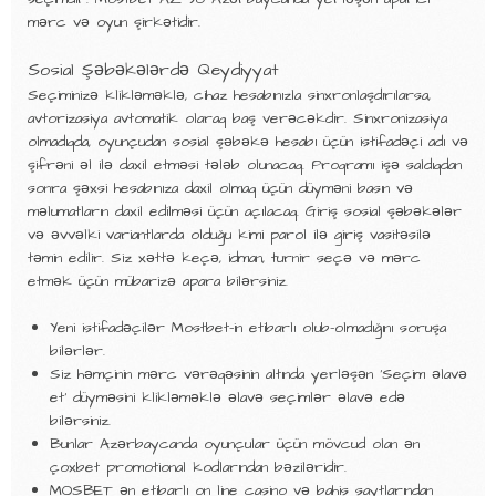
mərc və oyun şirkətidir.
Sosial Şəbəkələrdə Qeydiyyat
Seçiminizə klikləməklə, cihaz hesabınızla sinxronlaşdırılarsa,
avtorizasiya avtomatik olaraq baş verəcəkdir. Sinxronizasiya
olmadıqda, oyunçudan sosial şəbəkə hesabı üçün istifadəçi adı və
şifrəni əl ilə daxil etməsi tələb olunacaq. Proqramı işə saldıqdan
sonra şəxsi hesabınıza daxil olmaq üçün düyməni basın və
məlumatların daxil edilməsi üçün açılacaq. Giriş sosial şəbəkələr
və əvvəlki variantlarda olduğu kimi parol ilə giriş vasitəsilə
təmin edilir. Siz xəttə keçə, idman, turnir seçə və mərc
etmək üçün mübarizə apara bilərsiniz.
Yeni istifadəçilər Mostbet-in etibarlı olub-olmadığını soruşa
bilərlər.
Siz həmçinin mərc vərəqəsinin altında yerləşən ‘Seçim əlavə
et’ düyməsini klikləməklə əlavə seçimlər əlavə edə
bilərsiniz.
Bunlar Azərbaycanda oyunçular üçün mövcud olan ən
çoxbet promotional kodlarından bəziləridir.
MOSBET ən etibarlı on line casino və bahis saytlarından