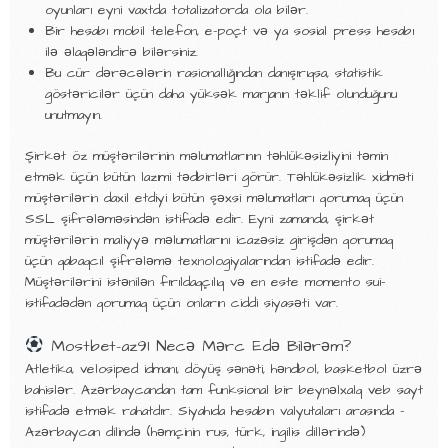
oyunları eyni vaxtda totalizatorda ola bilər.
Bir hesabı mobil telefon, e-poçt və ya sosial press hesabı
ilə əlaqələndirə bilərsiniz.
Bu cür dərəcələrin rasionallığından danışırıqsa, statistik
göstəricilər üçün daha yüksək marjanın təklif olunduğunu
unutmayın.
Şirkət öz müştərilərinin məlumatlarının təhlükəsizliyini təmin
etmək üçün bütün lazımi tədbirləri görür. Təhlükəsizlik xidməti
müştərilərin daxil etdiyi bütün şəxsi məlumatları qorumaq üçün
SSL şifrələməsindən istifadə edir. Eyni zamanda, şirkət
müştərilərin maliyyə məlumatlarını icazəsiz girişdən qorumaq
üçün qabaqcıl şifrələmə texnologiyalarından istifadə edir.
Müştərilərini istənilən fırıldaqçılıq və en este momento sui-
istifadədən qorumaq üçün onların ciddi siyasəti var.
Mostbet-az91 Necə Mərc Edə Bilərəm?
Atletika, velosiped idmanı, döyüş sənəti, həndbol, basketbol üzrə
bahislər. Azərbaycandan tam funksional bir beynəlxalq veb sayt
istifadə etmək rahatdır. Siyahıda hesabın valyutaları arasında –
Azərbaycan dilində (həmçinin rus, türk, ingilis dillərində)