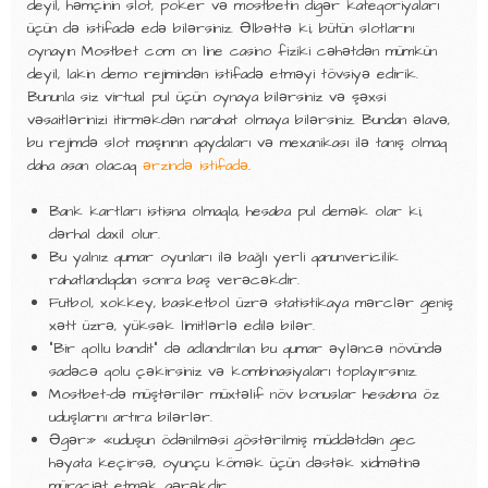
deyil, həmçinin slot, poker və mostbetin digər kateqoriyaları
üçün də istifadə edə bilərsiniz. Əlbəttə ki, bütün slotlarını
oynayın Mostbet com on line casino fiziki cəhətdən mümkün
deyil, lakin demo rejimindən istifadə etməyi tövsiyə edirik.
Bununla siz virtual pul üçün oynaya bilərsiniz və şəxsi
vəsaitlərinizi itirməkdən narahat olmaya bilərsiniz. Bundan əlavə,
bu rejimdə slot maşınının qaydaları və mexanikası ilə tanış olmaq
daha asan olacaq
ərzində istifadə
.
Bank kartları istisna olmaqla, hesaba pul demək olar ki,
dərhal daxil olur.
Bu yalnız qumar oyunları ilə bağlı yerli qanunvericilik
rahatlandıqdan sonra baş verəcəkdir.
Futbol, ​​xokkey, basketbol üzrə statistikaya mərclər geniş
xətt üzrə, yüksək limitlərlə edilə bilər.
“Bir qollu bandit” də adlandırılan bu qumar əyləncə növündə
sadəcə qolu çəkirsiniz və kombinasiyaları toplayırsınız.
Mostbet-də müştərilər müxtəlif növ bonuslar hesabına öz
uduşlarını artıra bilərlər.
Əgər» «uduşun ödənilməsi göstərilmiş müddətdən gec
həyata keçirsə, oyunçu kömək üçün dəstək xidmətinə
müraciət etmək gərəkdir.