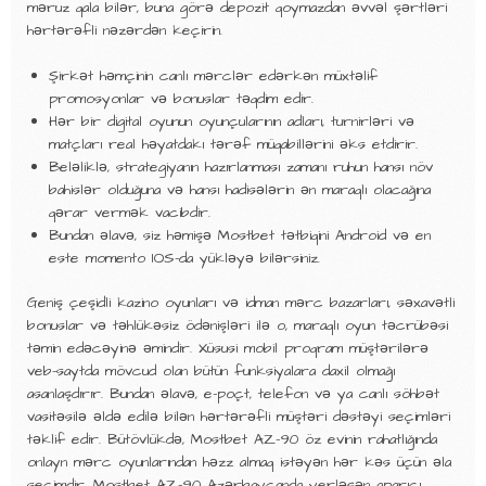
məruz qala bilər, buna görə depozit qoymazdan əvvəl şərtləri
hərtərəfli nəzərdən keçirin.
Şirkət həmçinin canlı mərclər edərkən müxtəlif
promosyonlar və bonuslar təqdim edir.
Hər bir digital oyunun oyunçularının adları, turnirləri və
matçları real həyatdakı tərəf müqabillərini əks etdirir.
Beləliklə, strategiyanın hazırlanması zamanı ruhun hansı növ
bahislər olduğuna və hansı hadisələrin ən maraqlı olacağına
qərar vermək vacibdir.
Bundan əlavə, siz həmişə Mostbet tətbiqini Android və en
este momento IOS-da yükləyə bilərsiniz.
Geniş çeşidli kazino oyunları və idman mərc bazarları, səxavətli
bonuslar və təhlükəsiz ödənişləri ilə o, maraqlı oyun təcrübəsi
təmin edəcəyinə əmindir. Xüsusi mobil proqram müştərilərə
veb-saytda mövcud olan bütün funksiyalara daxil olmağı
asanlaşdırır. Bundan əlavə, e-poçt, telefon və ya canlı söhbət
vasitəsilə əldə edilə bilən hərtərəfli müştəri dəstəyi seçimləri
təklif edir. Bütövlükdə, Mostbet AZ-90 öz evinin rahatlığında
onlayn mərc oyunlarından həzz almaq istəyən hər kəs üçün əla
seçimdir. Mostbet AZ-90 Azərbaycanda yerləşən aparıcı