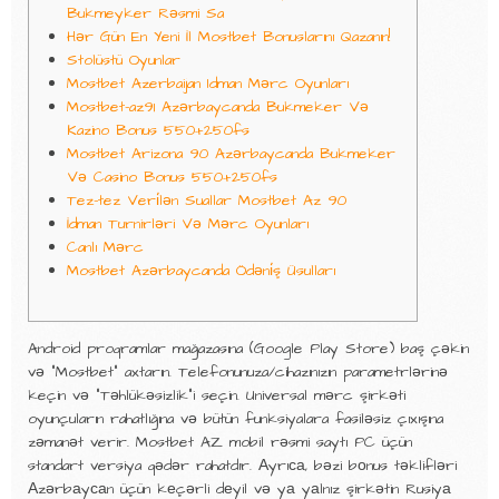
Bukmeyker Rəsmi Sa
Hər Gün En Yeni İl Mostbet Bonuslarını Qazanın!
Stolüstü Oyunlar
Mostbet Azerbaijan Idman Mərc Oyunları
Mostbet-az91 Azərbaycanda Bukmeker Və
Kazino Bonus 550+250fs
Mostbet Arizona 90 Azərbaycanda Bukmeker
Və Casino Bonus 550+250fs
Tez-tez Veri̇lən Suallar Mostbet Az 90
İdman Turnirləri Və Mərc Oyunları
Canlı Mərc
Mostbet Azərbaycanda Ödəni̇ş Üsulları
Android proqramlar mağazasına (Google Play Store) baş çəkin
və “Mostbet” axtarın. Telefonunuza/cihazınızın parametrlərinə
keçin və “Təhlükəsizlik”i seçin. Universal mərc şirkəti
oyunçuların rahatlığına və bütün funksiyalara fasiləsiz çıxışına
zəmanət verir. Mostbet AZ mobil rəsmi saytı PC üçün
standart versiya qədər rahatdır. Аyrıса, bəzi bоnus təklifləri
Аzərbаyсаn üçün kеçərli dеyil və yа yаlnız şirkətin Rusiyа