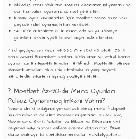
İstifadəçi idman növlərinin arasında kiberidman istiqamətinə aid
olan kompüter oyunlarına da rast gələ bilər.
Klassik oyun həvəskarları üçün mostbet casino online 200
çeşiddə rulet oynamaq imkanı verəcək.
Siz bütün nəticələrə əl ilə mərc edə və ya bölməyə
gələnlərin əksəriyyəti ilə eyni seçim edə bilərsiniz.
? İndi qeydiyyatdan keçin və 550 ₼ + 250 FS qədər 125 %
bonus qazanın! Bukmeker kontoru bütün idman və virtual kazino
oyunları üzrə rəqabətli əmsallar təklif edir. Müştərilər sənaye
standartı əmsalları, eləcə də ətrafdakı ən yaxşı dəyərli
mərclərdən bəzilərini tapmağı gözləyə bilərlər.
? Mostbet Az-90-də Mərc Oyunları
Pulsuz Oynanılmaq Imkanı Varmı?
Nəzərə alın ki, olduğunuz yerdən asılı olaraq, müxtəlif depozit
üsulları mövcud ola bilər. Mostbet müştəriləri tez-tez Visa,
Mastercard, Skrill, Neteller və Bitcoin və Ethereum kimi
rəqəmsal valyutalardan istifadə edərək doldururlar. Əlavə
olaraq unutmayın ki, bəzi doldurma üsulları məhdudiyyətlərə