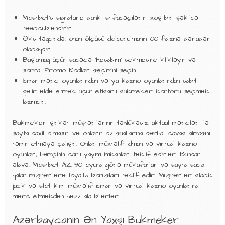
Mostbet’s signature bank istifadəçilərini xoş bir şəkildə
təəccübləndirir.
Əks təqdirdə, onun ölçüsü doldurulmanın 100 faizinə bərabər
olacaqdır.
Başlamaq üçün sadəcə ‘Hesabım’ sekmesine klikləyin və
sonra ‘Promo Kodlar’ seçimini seçin.
İdman mərc oyunlarından və ya kazino oyunlarından sabit
gəlir əldə etmək üçün etibarlı bukmeker kontoru seçmək
lazımdır.
Bukmeker şirkəti müştərilərinin təhlükəsiz, aktual mərclər ilə
sayta daxil olmasını və onların öz suallarına dərhal cavab almasını
təmin etməyə çalışır. Onlar müxtəlif idman və virtual kazino
oyunları, həmçinin canlı yayım imkanları təklif edirlər. Bundan
əlavə, Mostbet AZ-90 oyuna görə mükafatlar və sayta sadiq
qalan müştərilərə loyallıq bonusları təklif edir. Müştərilər black
jack və slot kimi müxtəlif idman və virtual kazino oyunlarına
mərc etməkdən həzz ala bilərlər.
Azərbaycanın Ən Yaxşı Bukmeker