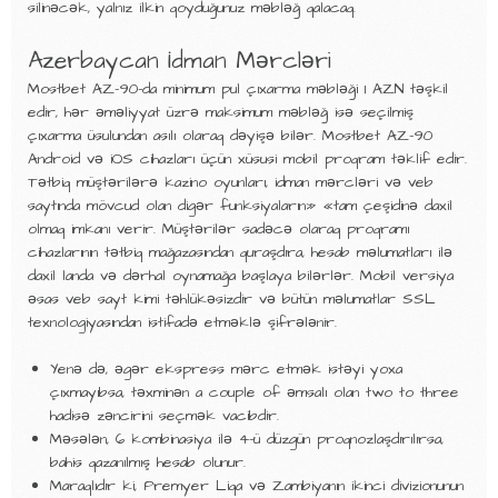
silinəcək, yalnız ilkin qoyduğunuz məbləğ qalacaq.
Azerbaycan İdman Mərcləri
Mostbet AZ-90-da minimum pul çıxarma məbləği 1 AZN təşkil
edir, hər əməliyyat üzrə maksimum məbləğ isə seçilmiş
çıxarma üsulundan asılı olaraq dəyişə bilər. Mostbet AZ-90
Android və iOS cihazları üçün xüsusi mobil proqram təklif edir.
Tətbiq müştərilərə kazino oyunları, idman mərcləri və veb
saytında mövcud olan digər funksiyaların» «tam çeşidinə daxil
olmaq imkanı verir. Müştərilər sadəcə olaraq proqramı
cihazlarının tətbiq mağazasından quraşdıra, hesab məlumatları ilə
daxil landa və dərhal oynamağa başlaya bilərlər. Mobil versiya
əsas veb sayt kimi təhlükəsizdir və bütün məlumatlar SSL
texnologiyasından istifadə etməklə şifrələnir.
Yenə də, əgər ekspress mərc etmək istəyi yoxa
çıxmayıbsa, təxminən a couple of əmsalı olan two to three
hadisə zəncirini seçmək vacibdir.
Məsələn, 6 kombinasiya ilə 4-ü düzgün proqnozlaşdırılırsa,
bahis qazanılmış hesab olunur.
Maraqlıdır ki, Premyer Liqa və Zambiyanın ikinci divizionunun