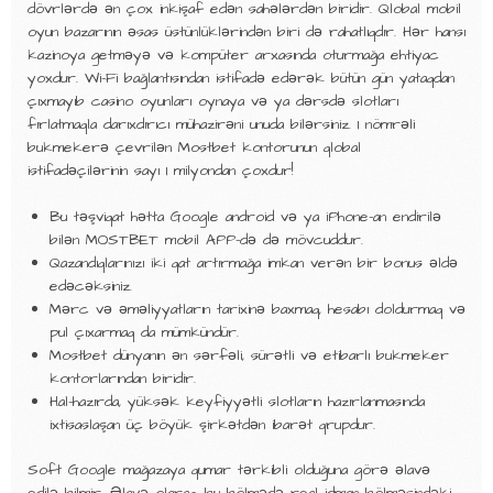
dövrlərdə ən çox inkişaf edən sahələrdən biridir. Qlobal mobil
oyun bazarının əsas üstünlüklərindən biri də rahatlıqdır. Hər hansı
kazinoya getməyə və kompüter arxasında oturmağa ehtiyac
yoxdur. Wi-Fi bağlantısından istifadə edərək bütün gün yataqdan
çıxmayıb casino oyunları oynaya və ya dərsdə slotları
fırlatmaqla darıxdırıcı mühazirəni unuda bilərsiniz. 1 nömrəli
bukmekerə çevrilən Mostbet kontorunun qlobal
istifadəçilərinin sayı 1 milyondan çoxdur!
Bu təşviqat hətta Google android və ya iPhone-an endirilə
bilən MOSTBET mobil APP-də də mövcuddur.
Qazandıqlarınızı iki qat artırmağa imkan verən bir bonus əldə
edəcəksiniz.
Mərc və əməliyyatların tarixinə baxmaq, hesabı doldurmaq və
pul çıxarmaq da mümkündür.
Mostbet dünyanın ən sərfəli, sürətli və etibarlı bukmeker
kontorlarından biridir.
Hal-hazırda, yüksək keyfiyyətli slotların hazırlanmasında
ixtisaslaşan üç böyük şirkətdən ibarət qrupdur.
Soft Google mağazaya qumar tərkibli olduğuna görə əlavə