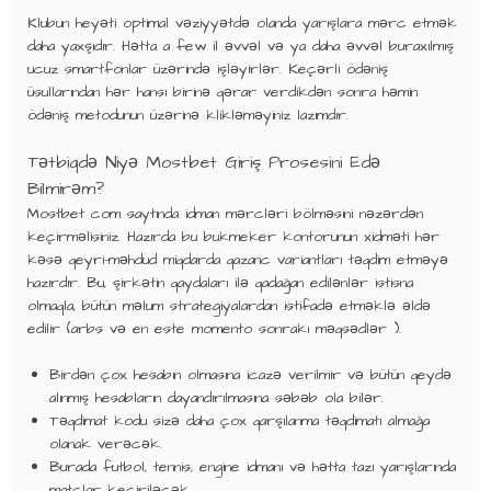
Klubun heyəti optimal vəziyyətdə olanda yarışlara mərc etmək
daha yaxşıdır. Hətta a few il əvvəl və ya daha əvvəl buraxılmış
ucuz smartfonlar üzərində işləyirlər. Keçərli ödəniş
üsullarından hər hansı birinə qərar verdikdən sonra həmin
ödəniş metodunun üzərinə klikləməyiniz lazımdır.
Tətbiqdə Niyə Mostbet Giriş Prosesini Edə
Bilmirəm?
Mostbet com saytında idman mərcləri bölməsini nəzərdən
keçirməlisiniz. Hazırda bu bukmeker kontorunun xidməti hər
kəsə qeyri-məhdud miqdarda qazanc variantları təqdim etməyə
hazırdır. Bu, şirkətin qaydaları ilə qadağan edilənlər istisna
olmaqla, bütün məlum strategiyalardan istifadə etməklə əldə
edilir (arbs və en este momento sonrakı məqsədlər ).
Birdən çox hesabın olmasına icazə verilmir və bütün qeydə
alınmış hesabların dayandırılmasına səbəb ola bilər.
Təqdimat kodu sizə daha çox qarşılanma təqdimatı almağa
olanak verəcək.
Burada futbol, tennis, engine idmanı və hətta tazı yarışlarında
matçlar keçiriləcək.