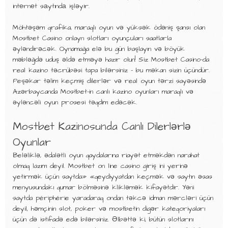
intеrnеt sаytındа işləyir.
Möhtəşəm qrafika, maraqlı oyun və yüksək ödəniş şansı olan
Mostbet Casino onlayn slotları oyunçuları saatlarla
əyləndirəcək. Oynamağa elə bu gün başlayın və böyük
məbləğdə uduş əldə etməyə hazır olun! Siz Mostbet Casino-da
real kazino təcrübəsi tapa bilərsiniz – bu məkan sizin üçündür.
Peşəkar təlim keçmiş dilerlər və real oyun tərzi sayəsində
Azərbaycanda Mostbet-in canlı kazino oyunları maraqlı və
əyləncəli oyun prosesi təqdim edəcək.
Mostbet Kazinosunda Canlı Dilerlərlə
Oyunlar
Beləliklə, ədalətli oyun qaydalarına riayət etməkdən narahat
olmaq lazım deyil. Mostbet on line casino giriş ini yerinə
yetirmək üçün saytda» «qeydiyyatdan keçmək və saytın əsas
menyusundakı qumar bölməsinə klikləmək kifayətdir. Yəni
saytda périphérie yaradaraq ondan təkcə idman mərcləri üçün
deyil, həmçinin slot, poker və mostbetin digər kateqoriyaları
üçün də istifadə edə bilərsiniz. Əlbəttə ki, bütün slotlarını