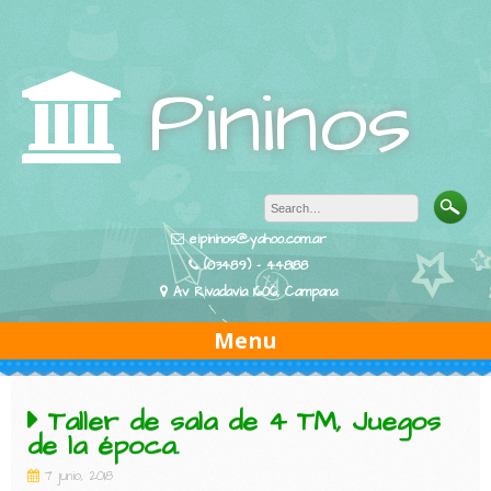
Skip
to
content
Pininos
eipininos@yahoo.com.ar
(03489) - 448188
Av Rivadavia 1606, Campana
Menu
Taller de sala de 4 TM, Juegos
de la época.
7 junio, 2018