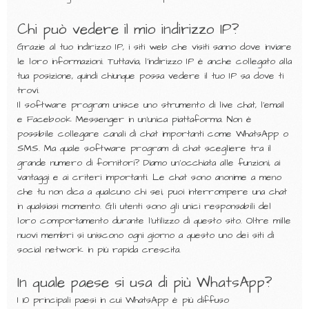
Chi può vedere il mio indirizzo IP?
Grazie al tuo indirizzo IP, i siti web che visiti sanno dove inviare
le loro informazioni. Tuttavia, l'indirizzo IP è anche collegato alla
tua posizione, quindi chiunque possa vedere il tuo IP sa dove ti
trovi.
Il software program unisce uno strumento di live chat, l’email
e Facebook Messenger in un’unica piattaforma. Non è
possibile collegare canali di chat importanti come WhatsApp o
SMS. Ma quale software program di chat scegliere tra il
grande numero di fornitori? Diamo un’occhiata alle funzioni, ai
vantaggi e ai criteri importanti. Le chat sono anonime a meno
che tu non dica a qualcuno chi sei, puoi interrompere una chat
in qualsiasi momento. Gli utenti sono gli unici responsabili del
loro comportamento durante l’utilizzo di questo sito. Oltre mille
nuovi membri si uniscono ogni giorno a questo uno dei siti di
social network in più rapida crescita.
In quale paese si usa di più WhatsApp?
I 10 principali paesi in cui WhatsApp è più diffuso