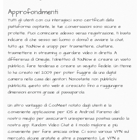
Approfondimenti
Tutti gli utenti con cui interagisci sono certificati dalla
piattaforma ospitante, le tue conversazioni sono sicure e
protette. Puoi cominciare adesso senza registrazione, ti basta
indicare di che sesso sei (uomo o donna) e avviare la chat,
tutto qui. YouNow è un’app per trasmettere, chattare,
trasmettere in streaming o guardare video in diretta. A
differenza di Omegle, l’obiettivo di YouNow è creare un vasto
pubblico, fare tendenza e creare un seguito fedele. Un 17enne
lo ha creato nel 2009 per poter fuggire da una digital
camera nella casa dei genitori. Nonostante non pubblichi
pubblicità, questo sito web è cresciuto fino a raggiungere
dimensioni enormi grazie al passaparola.
Un altro vantaggio di CooMeet notato dagli utenti è la
conveniente applicazione per iOS e Android. Faremo del
nostro meglio per assicurarti un’esperienza positiva usando la
nostra app. Random Video Chat è il modo migliore e più
conveniente per fare amicizia online. Ci sono various VPN sul
mercato, alcune gratuite e altre a pagamento. Le VPN a