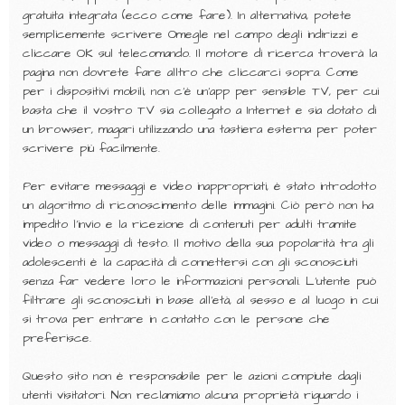
gratuita integrata (ecco come fare). In alternativa, potete
semplicemente scrivere Omegle nel campo degli indirizzi e
cliccare OK sul telecomando. Il motore di ricerca troverà la
pagina non dovrete fare alltro che cliccarci sopra. Come
per i dispositivi mobili, non c’è un’app per sensible TV, per cui
basta che il vostro TV sia collegato a Internet e sia dotato di
un browser, magari utilizzando una tastiera esterna per poter
scrivere più facilmente.
Per evitare messaggi e video inappropriati, è stato introdotto
un algoritmo di riconoscimento delle immagini. Ciò però non ha
impedito l’invio e la ricezione di contenuti per adulti tramite
video o messaggi di testo. Il motivo della sua popolarità tra gli
adolescenti è la capacità di connettersi con gli sconosciuti
senza far vedere loro le informazioni personali. L’utente può
filtrare gli sconosciuti in base all’età, al sesso e al luogo in cui
si trova per entrare in contatto con le persone che
preferisce.
Questo sito non è responsabile per le azioni compiute dagli
utenti visitatori. Non reclamiamo alcuna proprietà riguardo i