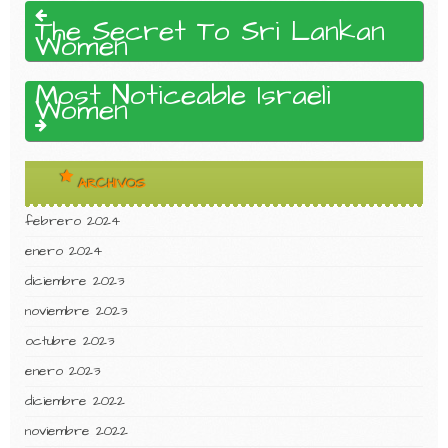
The Secret To Sri Lankan
Women
Most Noticeable Israeli
Women
ARCHIVOS
febrero 2024
enero 2024
diciembre 2023
noviembre 2023
octubre 2023
enero 2023
diciembre 2022
noviembre 2022