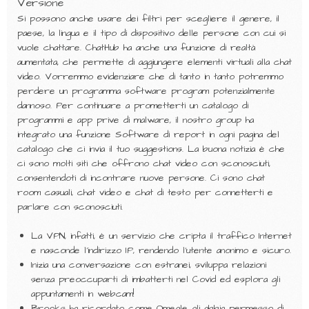
Versione
Si possono anche usare dei filtri per scegliere il genere, il
paese, la lingua e il tipo di dispositivo delle persone con cui si
vuole chattare. ChatHub ha anche una funzione di realtà
aumentata, che permette di aggiungere elementi virtuali alla chat
video. Vorremmo evidenziare che di tanto in tanto potremmo
perdere un programma software program potenzialmente
dannoso. Per continuare a prometterti un catalogo di
programmi e app prive di malware, il nostro group ha
integrato una funzione Software di report in ogni pagina del
catalogo che ci invia il tuo suggestions. La buona notizia è che
ci sono molti siti che offrono chat video con sconosciuti,
consentendoti di incontrare nuove persone. Ci sono chat
room casuali, chat video e chat di testo per connetterti e
parlare con sconosciuti.
La VPN, infatti, è un servizio che cripta il traffico Internet
e nasconde l’indirizzo IP, rendendo l’utente anonimo e sicuro.
Inizia una conversazione con estranei, sviluppa relazioni
senza preoccuparti di imbatterti nel Covid ed esplora gli
appuntamenti in webcam!
Brooks ha ricordato come Omegle gli abbia permesso di