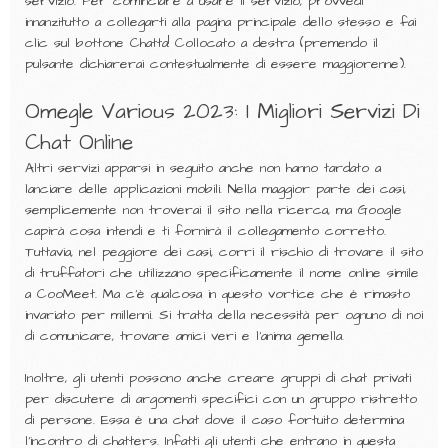
servizio. Per cominciare a usare il servizio, provvedi
innanzitutto a collegarti alla pagina principale dello stesso e fai
clic sul bottone Chatta! Collocato a destra (premendo il
pulsante dichiarerai contestualmente di essere maggiorenne).
Omegle Various 2023: I Migliori Servizi Di
Chat Online
Altri servizi apparsi in seguito anche non hanno tardato a
lanciare delle applicazioni mobili. Nella maggior parte dei casi,
semplicemente non troverai il sito nella ricerca, ma Google
capirà cosa intendi e ti fornirà il collegamento corretto.
Tuttavia, nel peggiore dei casi, corri il rischio di trovare il sito
di truffatori che utilizzano specificamente il nome online simile
a CooMeet. Ma c’è qualcosa in questo vortice che è rimasto
invariato per millenni. Si tratta della necessità per ognuno di noi
di comunicare, trovare amici veri e l’anima gemella.
Inoltre, gli utenti possono anche creare gruppi di chat privati
per discutere di argomenti specifici con un gruppo ristretto
di persone. Essa è una chat dove il caso fortuito determina
l’incontro di chatters. Infatti gli utenti che entrano in questa