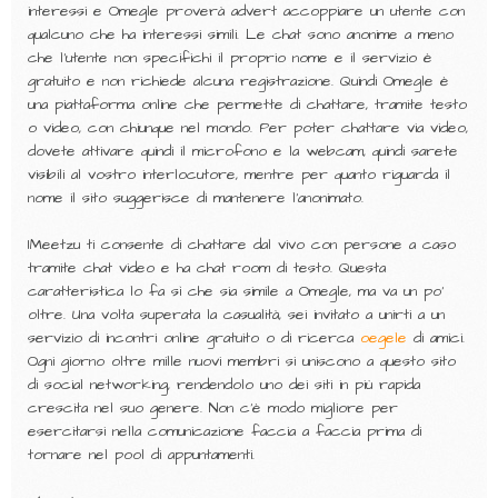
interessi e Omegle proverà advert accoppiare un utente con
qualcuno che ha interessi simili. Le chat sono anonime a meno
che l’utente non specifichi il proprio nome e il servizio è
gratuito e non richiede alcuna registrazione. Quindi Omegle è
una piattaforma online che permette di chattare, tramite testo
o video, con chiunque nel mondo. Per poter chattare via video,
dovete attivare quindi il microfono e la webcam, quindi sarete
visibili al vostro interlocutore, mentre per quanto riguarda il
nome il sito suggerisce di mantenere l’anonimato.
IMeetzu ti consente di chattare dal vivo con persone a caso
tramite chat video e ha chat room di testo. Questa
caratteristica lo fa sì che sia simile a Omegle, ma va un po’
oltre. Una volta superata la casualità, sei invitato a unirti a un
servizio di incontri online gratuito o di ricerca
oegele
di amici.
Ogni giorno oltre mille nuovi membri si uniscono a questo sito
di social networking, rendendolo uno dei siti in più rapida
crescita nel suo genere. Non c’è modo migliore per
esercitarsi nella comunicazione faccia a faccia prima di
tornare nel pool di appuntamenti.