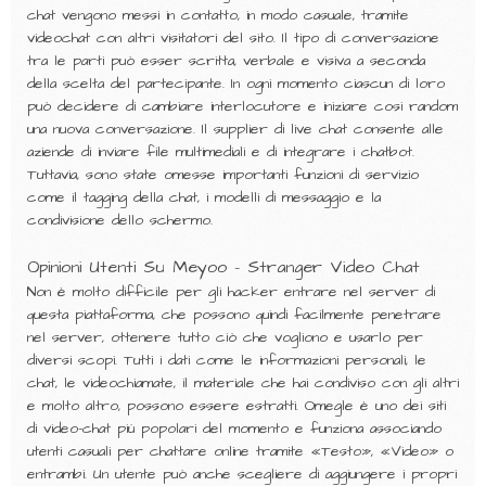
chat vengono messi in contatto, in modo casuale, tramite
videochat con altri visitatori del sito. Il tipo di conversazione
tra le parti può esser scritta, verbale e visiva a seconda
della scelta del partecipante. In ogni momento ciascun di loro
può decidere di cambiare interlocutore e iniziare cosi random
una nuova conversazione. Il supplier di live chat consente alle
aziende di inviare file multimediali e di integrare i chatbot.
Tuttavia, sono state omesse importanti funzioni di servizio
come il tagging della chat, i modelli di messaggio e la
condivisione dello schermo.
Opinioni Utenti Su Meyoo – Stranger Video Chat
Non è molto difficile per gli hacker entrare nel server di
questa piattaforma, che possono quindi facilmente penetrare
nel server, ottenere tutto ciò che vogliono e usarlo per
diversi scopi. Tutti i dati come le informazioni personali, le
chat, le videochiamate, il materiale che hai condiviso con gli altri
e molto altro, possono essere estratti. Omegle è uno dei siti
di video-chat più popolari del momento e funziona associando
utenti casuali per chattare online tramite «Testo», «Video» o
entrambi. Un utente può anche scegliere di aggiungere i propri