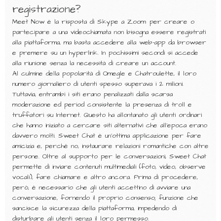
registrazione?
Meet Now è la risposta di Skype a Zoom: per creare o
partecipare a una videochiamata non bisogna essere registrati
alla piattaforma, ma basta accedere alla web-app da browser
e premere su un hyperlink. In pochissimi secondi si accede
alla riunione senza la necessità di creare un account.
Al culmine della popolarità di Omegle e Chatroulette, il loro
numero giornaliero di utenti spesso superava i 2 milioni.
Tuttavia, entrambi i siti erano penalizzati dalla scarsa
moderazione ed period consistente la presenza di troll e
truffatori su Internet. Questo ha allontanato gli utenti ordinari
che hanno iniziato a cercare siti alternativi che all’epoca erano
davvero molti. Sweet Chat è un’ottima applicazione per fare
amicizia e, perché no, instaurare relazioni romantiche con altre
persone. Oltre al supporto per le conversazioni, Sweet Chat
permette di inviare contenuti multimediali (foto, video, observe
vocali), fare chiamare e altro ancora. Prima di procedere,
però, è necessario che gli utenti accettino di avviare una
conversazione, fornendo il proprio consenso; funzione che
sancisce la sicurezza della piattaforma, impedendo di
disturbare gli utenti senza il loro permesso.