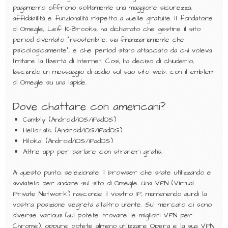
pagamento offrono solitamente una maggiore sicurezza,
affidabilità e funzionalità rispetto a quelle gratuite. Il fondatore
di Omegle, Leif K-Brooks, ha dichiarato che gestire il sito
period diventato “insostenibile, sia finanziariamente che
psicologicamente”, e che period stato attaccato da chi voleva
limitare la libertà di Internet. Così, ha deciso di chiuderlo,
lasciando un messaggio di addio sul suo sito web, con il emblem
di Omegle su una lapide.
Dove chattare con americani?
Cambly (Android/iOS/iPadOS)
HelloTalk (Android/iOS/iPadOS)
Hilokal (Android/iOS/iPadOS)
Altre app per parlare con stranieri gratis.
A questo punto, selezionate il browser che state utilizzando e
avviatelo per andare sul sito di Omegle. Una VPN (Virtual
Private Network) nasconde il vostro IP, mantenendo quindi la
vostra posizione segreta all’altro utente. Sul mercato ci sono
diverse various (qui potete trovare le migliori VPN per
Chrome), oppure potete almeno utilizzare Opera e la sua VPN