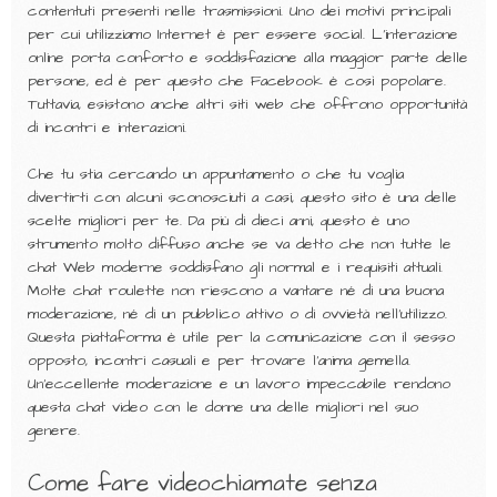
contentuti presenti nelle trasmissioni. Uno dei motivi principali
per cui utilizziamo Internet è per essere social. L’interazione
online porta conforto e soddisfazione alla maggior parte delle
persone, ed è per questo che Facebook è così popolare.
Tuttavia, esistono anche altri siti web che offrono opportunità
di incontri e interazioni.
Che tu stia cercando un appuntamento o che tu voglia
divertirti con alcuni sconosciuti a casi, questo sito è una delle
scelte migliori per te. Da più di dieci anni, questo è uno
strumento molto diffuso anche se va detto che non tutte le
chat Web moderne soddisfano gli normal e i requisiti attuali.
Molte chat roulette non riescono a vantare né di una buona
moderazione, né di un pubblico attivo o di ovvietà nell’utilizzo.
Questa piattaforma è utile per la comunicazione con il sesso
opposto, incontri casuali e per trovare l’anima gemella.
Un’eccellente moderazione e un lavoro impeccabile rendono
questa chat video con le donne una delle migliori nel suo
genere.
Come fare videochiamate senza