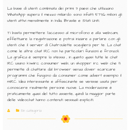
La base di utenti combinata dei primi 3 paesi che utilizzano
WhatsApp supera il mezzo miliardo: sono infatti 573,6 milioni gli
utenti attivi mensilmente in India, Brasile e Stati Uniti.
Ti basta permettere l’accesso al microfono e alla webcam,
effettuare la registrazione e potrai iniziare a parlare con gli
utenti che il server di Chatroulette sceglierà per te. La chat
come le altre chat IRC non ha particolari funzioni e fronzoli.
La grafica è sempre la stessa , in quanto quasi tutte le chat
IRC usano kiwiirc consumer web, un shopper irc web che ti
permette di chattare dal browser senza dover scaricare
programmi che fungono da consumer come advert esempio il
mIRC. Idea interessante e affascinante se venisse usata per
conoscere realmente persone nuove. La moderazione è
praticamente quasi del tutto assente, quindi la maggior parte
delle videochat hanno contenuti sessuali espliciti.
Sin categoría