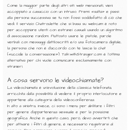
Come la maggior parte degli altri siti web menzionati, vieni
accoppiato a casaccio con un intruso. Premi «salta» e passi
alla persona successiva se tu non fossi soddisfatto di ciò che
vedi. Il servizio Chatroulette che si basa su webcam è noto
per accoppiare utenti con estranei casuali usando un algoritmo
di associazione random. Piuttosto usare le pistole, parole
verbali con messaggi dattiloscritti e/o una fotocamera digitale,
la persona che non è d’accordo con te lascia la chat
(«uccide la conversazione»). TalkwithStranger.com è l’ottima
alternativa per chi vuole comunicare esclusivamente con
stranieri.
A cosa servono le videochiamate?
La videochiamata è un'evoluzione della classica telefonata,
arricchita dalla possibilità di vedere il proprio interlocutore e
appartiene alla categoria della videoconferenza.
In alto a sinistra, invece, ci sono i menu per abilitare i filtri
per genere d’appartenenza sessuale e per la posizione
geografica. Anche in questo caso, però, devo avvertirti che
per attivare i filtri di genere, è necessario registrarsi al