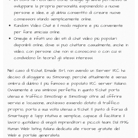
sviluppare la propria personalità, esponendolo a nuove
persone e idee, e gli abbia consentito di creare nuove
connessioni stando semplicemente online.
Random Video Chat è il modo migliore e più conveniente
per fare amicizia online.
Omegle è infatti uno dei siti di chat video più popolari
disponibili online, dove si può chattare casualmente, anche in
video, con persone che non si conoscono o con cui si
condividono (in teoria) gli stessi interessi.
Nel caso di 5chat, Emade Srl, non avendo un Server IRC ha
deciso di alloggiare su Simosnap, perché attualmente è senza
ombra di dubbio il più famoso e popolato IRC server Italiano.
Ovviamente è una simbiosi perfetta, in quanto 5chat porta
utenza e traffico SimoSnap e SimoSnap oltre ad offrire
servizi e locazione, anch’esso essendo dotato di traffico
proprio, porta a sua volta utenza a 5chat. Il punto di forza di
Smartsupp è l’app intuitiva e semplice, capace di facilitare il
lavoro quotidiano di singoli imprenditori e piccoli team. Dal 1996
Human Web listing italiana dedicata alle risorse gratuite del
Web e portale generalista.