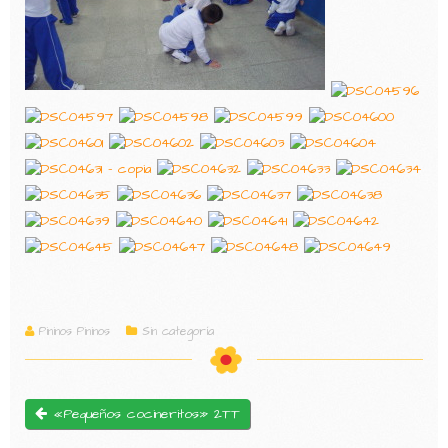
Pininos Pininos
Sin categoría
«Pequeños cocineritos» 2TT