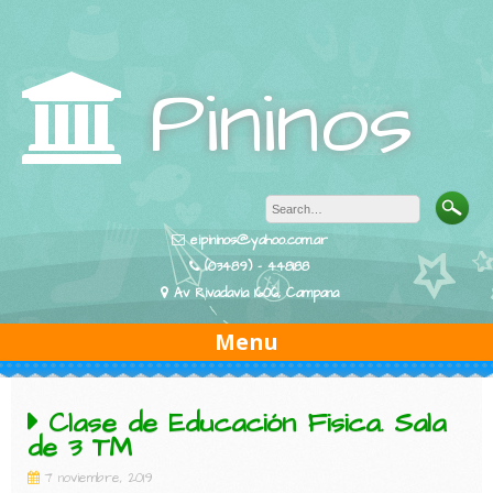
Skip
to
content
Pininos
eipininos@yahoo.com.ar
(03489) - 448188
Av Rivadavia 1606, Campana
Menu
Clase de Educación Fisica. Sala
de 3 TM
7 noviembre, 2019