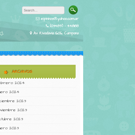
eipininos@yahoo.com.ar
(03489) - 448188
Av Rivadavia 1606, Campana
ARCHIVOS
ebrero 2024
nero 2024
iciembre 2023
oviembre 2023
ctubre 2023
nero 2023