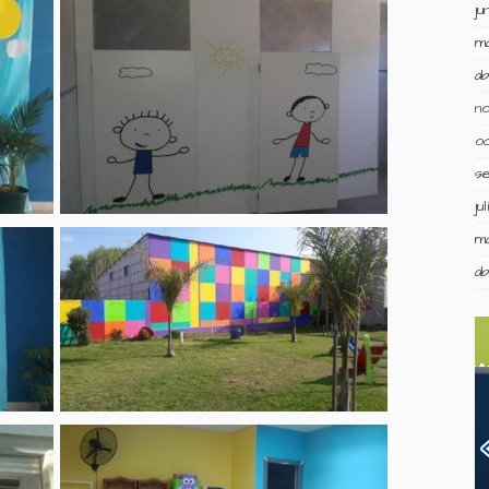
ju
m
ab
n
o
s
ju
m
ab