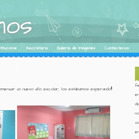
inos
itucional
Secretaría
Galería de Imágenes
Contáctenos
f
omenzar un nuevo año escolar, los estábamos esperando!!!
e
d
n
o
e