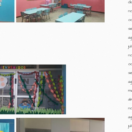
d
n
o
s
a
ju
n
o
s
a
m
ab
n
a
ju