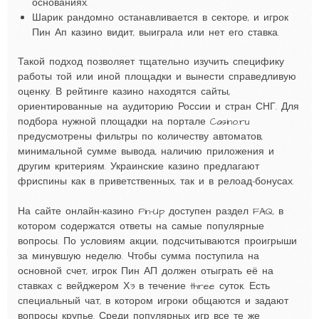
основаниях.
Шарик рандомно останавливается в секторе, и игрок
Пин Ап казино видит, выиграла или нет его ставка.
Такой подход позволяет тщательно изучить специфику
работы той или иной площадки и вынести справедливую
оценку. В рейтинге казино находятся сайты,
ориентированные на аудиторию России и стран СНГ. Для
подбора нужной площадки на портале Casino.ru
предусмотрены фильтры по количеству автоматов,
минимальной сумме вывода, наличию приложения и
другим критериям. Украинские казино предлагают
фриспины как в приветственных, так и в релоад-бонусах.
На сайте онлайн-казино Pin-Up доступен раздел FAQ, в
котором содержатся ответы на самые популярные
вопросы. По условиям акции, подсчитываются проигрыши
за минувшую неделю. Чтобы сумма поступила на
основной счет, игрок Пин АП должен отыграть её на
ставках с вейджером Х3 в течение three суток. Есть
специальный чат, в котором игроки общаются и задают
вопросы крупье. Среди популярных игр все те же