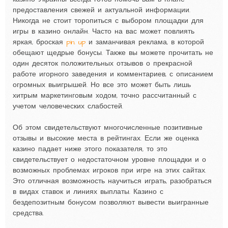
предоставления свежей и актуальной информации.
Никогда не стоит торопиться с выбором площадки для
игры в казино онлайн. Часто на вас может повлиять
яркая, броская
pin. up
и заманчивая реклама, в которой
обещают щедрые бонусы. Также вы можете прочитать не
один десяток положительных отзывов о прекрасной
работе игорного заведения и комментариев, с описанием
огромных выигрышей. Но все это может быть лишь
хитрым маркетинговым ходом, точно рассчитанный с
учетом человеческих слабостей.
Об этом свидетельствуют многочисленные позитивные
отзывы и высокие места в рейтингах. Если же оценка
казино падает ниже этого показателя, то это
свидетельствует о недостаточном уровне площадки и о
возможных проблемах игроков при игре на этих сайтах.
Это отличная возможность научиться играть, разобраться
в видах ставок и линиях выплаты. Казино с
бездепозитным бонусом позволяют вывести выигранные
средства.