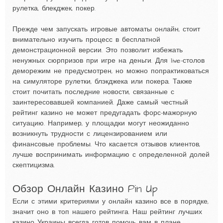
рулетка, блекджек, покер.
Прежде чем запускать игровые автоматы онлайн, стоит
внимательно изучить процесс в бесплатной
демонстрационной версии. Это позволит избежать
ненужных сюрпризов при игре на деньги. Для live-столов
деморежим не предусмотрен, но можно попрактиковаться
на симуляторе рулетки, блэкджека или покера. Также
стоит почитать последние новости, связанные с
заинтересовавшей компанией. Даже самый честный
рейтинг казино не может предугадать форс-мажорную
ситуацию. Например, у площадки могут неожиданно
возникнуть трудности с лицензированием или
финансовые проблемы. Что касается отзывов клиентов,
лучше воспринимать информацию с определенной долей
скептицизма.
Обзор Онлайн Казино Pin Up
Если с этими критериями у онлайн казино все в порядке,
значит оно в топ нашего рейтинга. Наш рейтинг лучших
казино Украины всегда готов помочь вам в плане