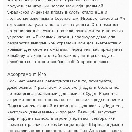
так и валюту, что невероятно удобно. А после
получением игорным заведением официальной
украинской лицензии играть в слоты стало еще и
полностью законным и безопасным. Игровые автоматы Pin
Up можно запускать не только на деньги. Это помогает
потренироваться, узнать правила, ознакомится с панелью
управления. «Бывалые» игроки используют демо для
разработки выигрышной стратегии или для знакомства с
новыми для себя автоматами. Перед тем, как приступить
к выбору отличного онлайн-казино для игры, следует
разобраться, что они вообще собой представляют.
Ассортимент Игр
Если нет желания регистрироваться, то, пожалуйста,
демо-режим. Играть можно сколько угодно и бесплатно,
но выигрыша реальными деньгами не будет. Раздел с
акциями постоянно пополняется новыми предложениями.
Подключитесь к одной их комнат с рулеткой и убедитесь,
насколько увлекательный процесс. Ведущий запускает
шар и крутит колесо, а игроки угадывают сектора или
называют различные комбинации цифр. Шарик рандомно
останавливается в секторе, и игрок Пин Ап казино видит,